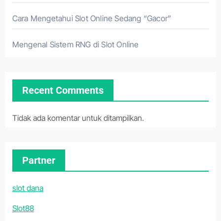
Cara Mengetahui Slot Online Sedang “Gacor”
Mengenal Sistem RNG di Slot Online
Recent Comments
Tidak ada komentar untuk ditampilkan.
Partner
slot dana
Slot88