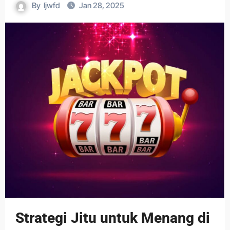
By
ljwfd
Jan 28, 2025
Strategi Jitu untuk Menang di