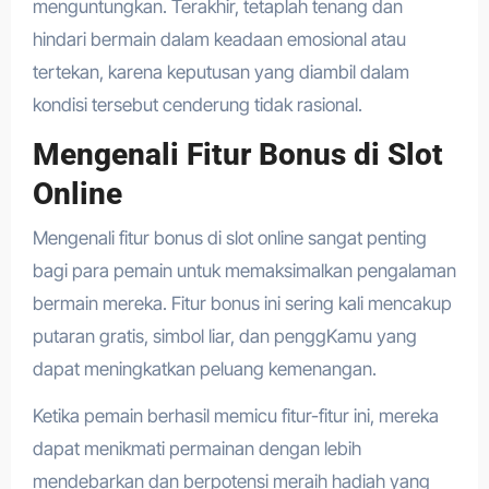
menguntungkan. Terakhir, tetaplah tenang dan
hindari bermain dalam keadaan emosional atau
tertekan, karena keputusan yang diambil dalam
kondisi tersebut cenderung tidak rasional.
Mengenali Fitur Bonus di Slot
Online
Mengenali fitur bonus di slot online sangat penting
bagi para pemain untuk memaksimalkan pengalaman
bermain mereka. Fitur bonus ini sering kali mencakup
putaran gratis, simbol liar, dan penggKamu yang
dapat meningkatkan peluang kemenangan.
Ketika pemain berhasil memicu fitur-fitur ini, mereka
dapat menikmati permainan dengan lebih
mendebarkan dan berpotensi meraih hadiah yang