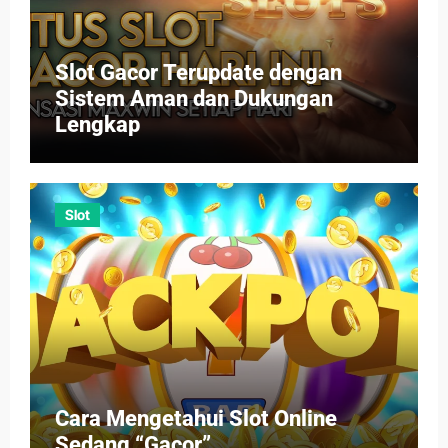
Slot Gacor Terupdate dengan
Sistem Aman dan Dukungan
Lengkap
Slot
Cara Mengetahui Slot Online
Sedang “Gacor”