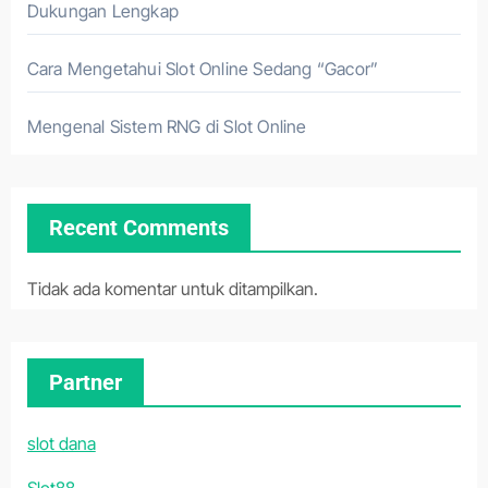
Dukungan Lengkap
Cara Mengetahui Slot Online Sedang “Gacor”
Mengenal Sistem RNG di Slot Online
Recent Comments
Tidak ada komentar untuk ditampilkan.
Partner
slot dana