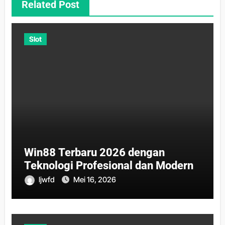
Related Post
Slot
Win88 Terbaru 2026 dengan
Teknologi Profesional dan Modern
ljwfd
Mei 16, 2026