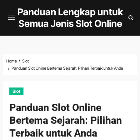
Skip
Panduan Lengkap untuk
to
Semua Jenis Slot Online
content
Home
Slot
Panduan Slot Online Bertema Sejarah: Pilihan Terbaik untuk Anda
Slot
Panduan Slot Online
Bertema Sejarah: Pilihan
Terbaik untuk Anda