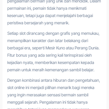
pengalaman bermain yang unik dan mendidik. Dalam
permainan ini, pemain tidak hanya menikmati
keseruan, tetapi juga dapat menjelajahi berbagai
peristiwa bersejarah yang menarik.
Setiap slot dirancang dengan grafis yang memukau,
menampilkan karakter dan latar belakang dari
berbagai era, seperti Mesir Kuno atau Perang Dunia.
Fitur bonus yang ada sering kali terinspirasi oleh
kejadian nyata, memberikan kesempatan kepada
pemain untuk meraih kemenangan sambil belajar.
Dengan kombinasi antara hiburan dan pengetahuan,
slot online ini menjadi pilihan menarik bagi mereka
yang ingin merasakan sensasi bermain sambil
menggali sejarah. Pengalaman ini tidak hanya