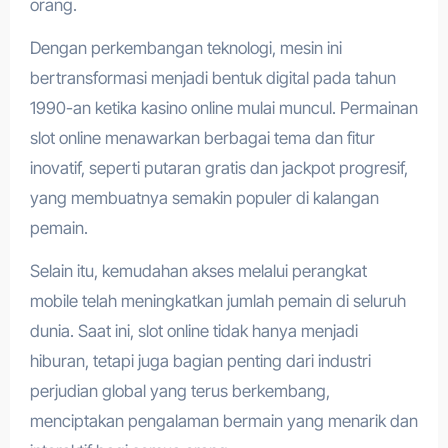
orang.
Dengan perkembangan teknologi, mesin ini
bertransformasi menjadi bentuk digital pada tahun
1990-an ketika kasino online mulai muncul. Permainan
slot online menawarkan berbagai tema dan fitur
inovatif, seperti putaran gratis dan jackpot progresif,
yang membuatnya semakin populer di kalangan
pemain.
Selain itu, kemudahan akses melalui perangkat
mobile telah meningkatkan jumlah pemain di seluruh
dunia. Saat ini, slot online tidak hanya menjadi
hiburan, tetapi juga bagian penting dari industri
perjudian global yang terus berkembang,
menciptakan pengalaman bermain yang menarik dan