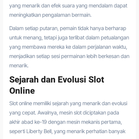
yang menarik dan efek suara yang mendalam dapat
meningkatkan pengalaman bermain.
Dalam setiap putaran, pemain tidak hanya berharap
untuk menang, tetapi juga terlibat dalam petualangan
yang membawa mereka ke dalam perjalanan waktu,
menjadikan setiap sesi permainan lebih berkesan dan
menarik.
Sejarah dan Evolusi Slot
Online
Slot online memiliki sejarah yang menarik dan evolusi
yang cepat. Awalnya, mesin slot diciptakan pada
akhir abad ke-19 dengan mesin mekanis pertama,
seperti Liberty Bell, yang menarik perhatian banyak