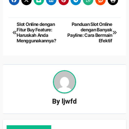
Navigasi
Slot Online dengan
Panduan Slot Online
Fitur Buy Feature:
dengan Banyak
pos
Haruskah Anda
Payline: Cara Bermain
Menggunakannya?
Efektif
By
ljwfd