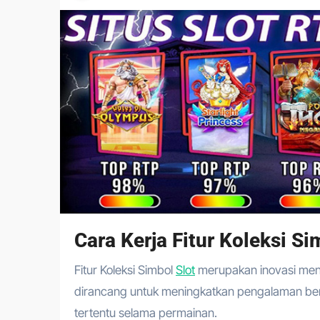
Cara Kerja Fitur Koleksi Si
Fitur Koleksi Simbol
Slot
merupakan inovasi mena
dirancang untuk meningkatkan pengalaman ber
tertentu selama permainan.