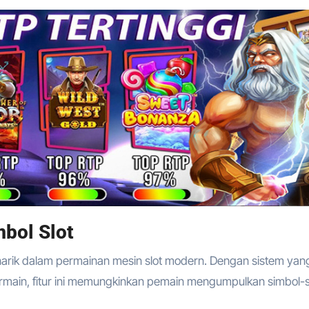
mbol Slot
rik dalam permainan mesin slot modern. Dengan sistem yan
main, fitur ini memungkinkan pemain mengumpulkan simbol-