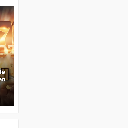
te
an