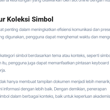
erta keuntungan yang ditawarkan oleh slot online dengan fitu
ur Koleksi Simbol
ring digunakan, pengguna dapat menghemat waktu dan meng
kategori simbol berdasarkan tema atau konteks, seperti simbo
ain itu, pengguna juga dapat memanfaatkan pintasan keyboard
rja.
tidak hanya membuat tampilan dokumen menjadi lebih menarik
 informasi dengan lebih baik. Dengan demikian, penerapan
imbol dalam berbagai konteks, baik untuk keperluan akademi