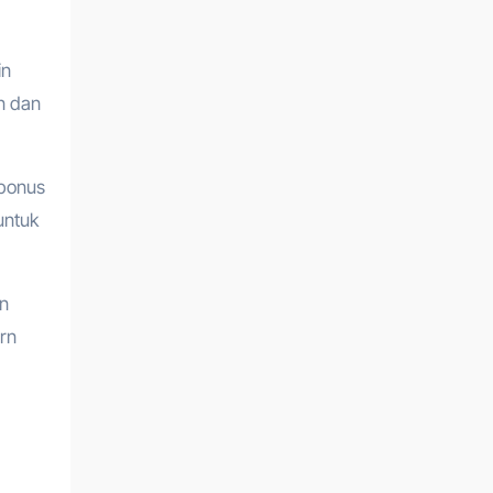
n dan
 bonus
untuk
an
ern