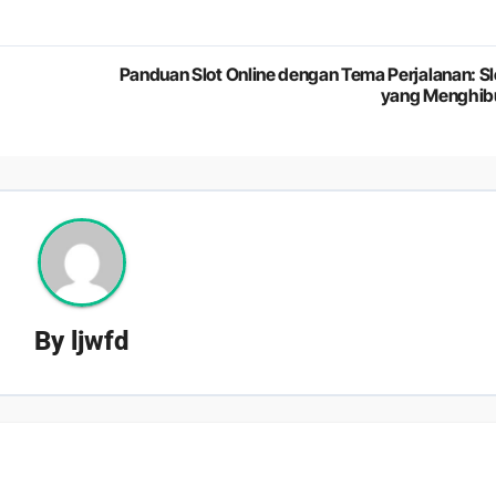
Panduan Slot Online dengan Tema Perjalanan: Sl
yang Menghib
By
ljwfd