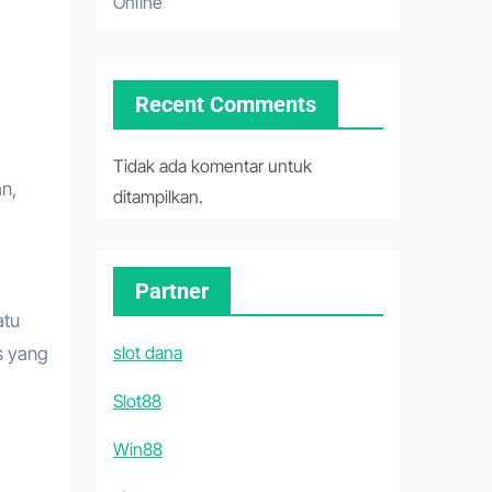
Online
Recent Comments
Tidak ada komentar untuk
n,
ditampilkan.
Partner
slot dana
s yang
Slot88
Win88